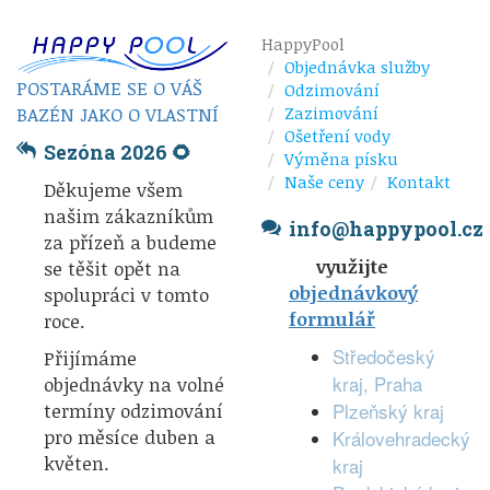
HappyPool
Objednávka služby
POSTARÁME SE O VÁŠ
Odzimování
BAZÉN JAKO O VLASTNÍ
Zazimování
Ošetření vody
Sezóna 2026 🌻
Výměna písku
Naše ceny
Kontakt
Děkujeme všem
našim zákazníkům
info@happypool.cz
za přízeň a budeme
využijte
se těšit opět na
objednávkový
spolupráci v tomto
formulář
roce.
Středočeský
Přijímáme
kraj, Praha
objednávky na volné
Plzeňský kraj
termíny odzimování
pro měsíce duben a
Královehradecký
květen.
kraj