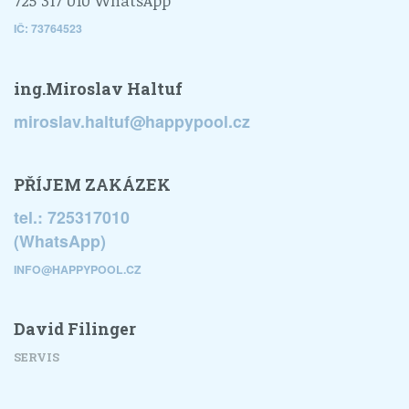
725 317 010 WhatsApp
IČ:
73764523
ing.Miroslav Haltuf
miroslav.haltuf@happypool.cz
PŘÍJEM ZAKÁZEK
tel.: 725317010
(WhatsApp)
INFO@HAPPYPOOL.CZ
David Filinger
SERVIS